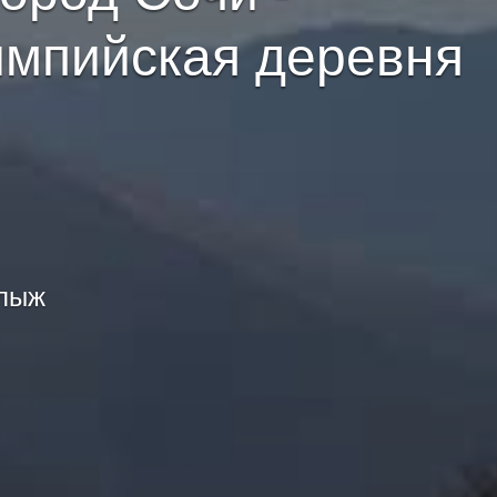
импийская деревня
 лыж