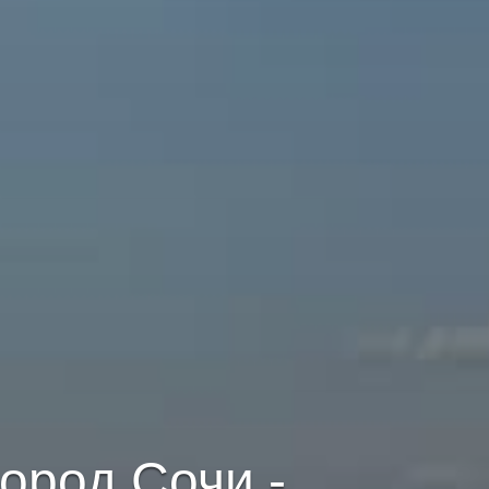
ород Сочи -