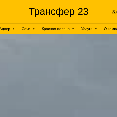
Трансфер 23
8 
Адлер
Сочи
Красная поляна
Услуги
О комп