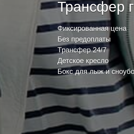
Трансфер г
Фиксированная цена
Без предоплаты
Трансфер 24/7
Детское кресло
Бокс для лыж и сноуб