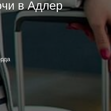
очи в Адлер
орда