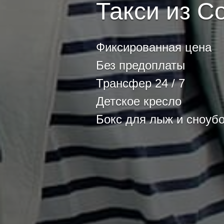
Такси из С
Фиксированная цена
Без предоплаты
Трансфер 24 / 7
Детское кресло
Бокс для лыж и сноуб