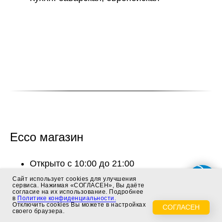
Ecco магазин
Открыто с 10:00 до 21:00
Адрес: Набережная Лаванда, 5
Сайт использует cookies для улучшения
сервиса. Нажимая «СОГЛАСЕН», Вы даёте
Телефон:
8(800)444-25-25
согласие на их использование. Подробнее
в
Политике конфиденциальности.
Сайт: ecco.ru
Отключить cookies Вы можете в настройках
СОГЛАСЕН
своего браузера.
Средний чек: 12000 руб