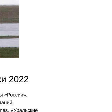
ки 2022
ы «России»,
паний.
ines, «Уральские