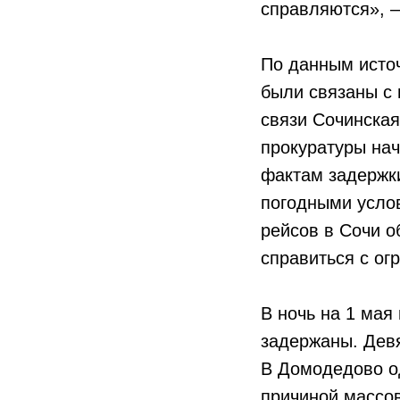
справляются», —
По данным источ
были связаны с 
связи Сочинска
прокуратуры нач
фактам задержки
погодными услов
рейсов в Сочи о
справиться с ог
В ночь на 1 мая
задержаны. Дев
В Домодедово од
причиной массов