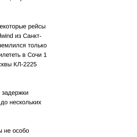
Некоторые рейсы
wind из Санкт-
иземлился только
илететь в Сочи 1
осквы КЛ-2225
, задержки
 до нескольких
ы не особо