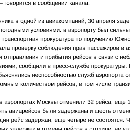
 говорится в сообщении канала.
ника в одной из авиакомпаний, 30 апреля заде
погодными условиями: в аэропорту был сильный
я транспортная прокуратура по поручению Южн
ала проверку соблюдения прав пассажиров в а
 отправления и прибытия рейсов в связи с не
иями, сообщили в пресс-службе прокуратуры. 
бъяснялись неспособностью служб аэропорта о
ромным количеством рейсов, в том числе транз
 в аэропортах Москвы отменили 32 рейса, еще 
ять авиарейсов были задержаны и шесть отмен
ин рейс задержан, еще четыре не состоятся. Ч
ых задержек и отмены рейсов в столице, не ут