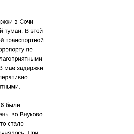
ржки в Сочи
 туман. В этой
ой транспортной
эропорту по
благоприятными
В мае задержки
перативно
итными.
16 были
ены во Внуково.
то стало
очнялось. При