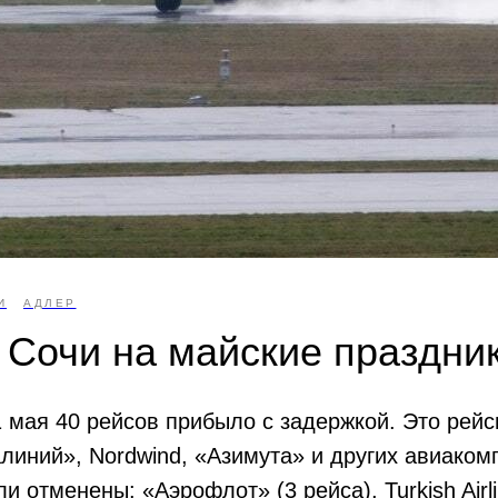
И
АДЛЕР
 Сочи на майские праздни
1 мая 40 рейсов прибыло с задержкой. Это рейс
линий», Nordwind, «Азимута» и других авиаком
и отменены: «Аэрофлот» (3 рейса), Turkish Airl