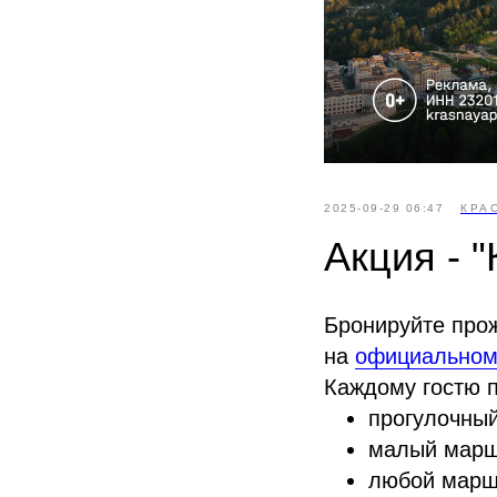
2025-09-29 06:47
КРА
Акция - 
Бронируйте прож
на
официальном
Каждому гостю 
прогулочны
малый марш
любой марш