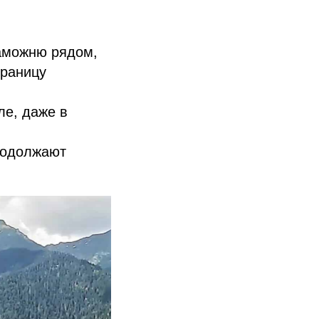
таможню рядом,
границу
ле, даже в
родолжают