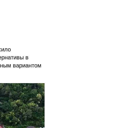
сило
тернативы в
ьным вариантом