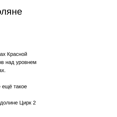
оляне
рах Красной
ов над уровнем
ах.
е ещё такое
 долине Цирк 2