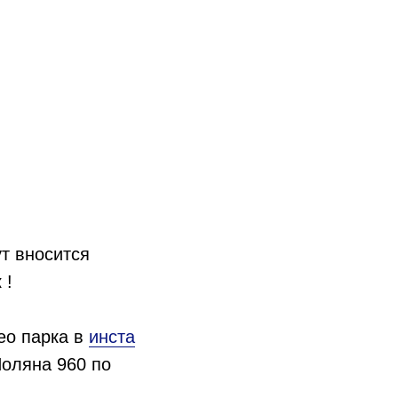
т вносится
 !
ео парка в
инста
Поляна 960 по